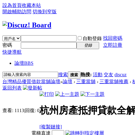
設為首頁
收藏本站
開啟輔助訪問
切換到窄版
找回密碼
自動登錄
密碼
立即註冊
登錄
快捷導航
論壇
BBS
搜索
熱搜:
活動
交友
discuz
搜索
台灣精品優質借款當舖論壇
»
論壇
›
三重當舖
›
三重當舖推薦
›
返回列表
杭州房產抵押貸款全解
查看:
1113
|
回復:
0
[複製鏈接]
電梯直達