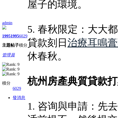
屋子的環境。
admin
5. 春秋限定：大大
1995
1995
6029
貸款刻日
治療耳鳴膏
主題
帖子
積分
休春秋。
管理員
杭州房產典質貸款打
積分
6029
發消息
1. 咨询與申請：先