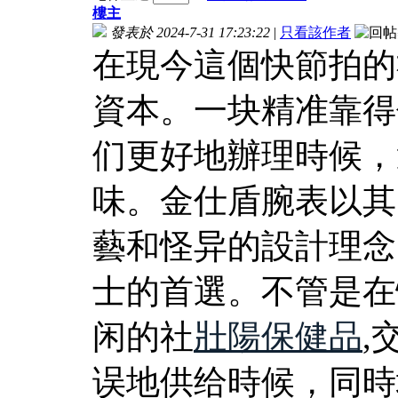
樓主
發表於 2024-7-31 17:23:22
|
只看該作者
在現今這個快節拍的
資本。一块精准靠得
们更好地辦理時候，
味。金仕盾腕表以其
藝和怪异的設計理念
士的首選。不管是在
闲的社
壯陽保健品
,
误地供给時候，同時