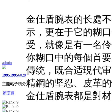
金仕盾腕表的长處不
示，更在于它的糊口
受，就像是有一名伶
你糊口中的每個首要
admin
傳统，既合适現代审
1995
1995
6029
精鋼的坚忍、皮革的
主題
帖子
積分
金仕盾腕表都是對材
管理員