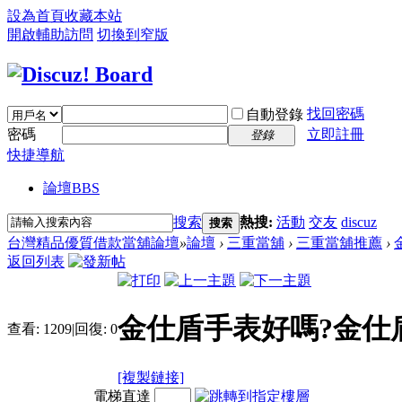
設為首頁
收藏本站
開啟輔助訪問
切換到窄版
找回密碼
自動登錄
密碼
立即註冊
登錄
快捷導航
論壇
BBS
搜索
熱搜:
活動
交友
discuz
搜索
台灣精品優質借款當舖論壇
»
論壇
›
三重當舖
›
三重當舖推薦
›
返回列表
金仕盾手表好嗎?金仕
查看:
1209
|
回復:
0
[複製鏈接]
電梯直達