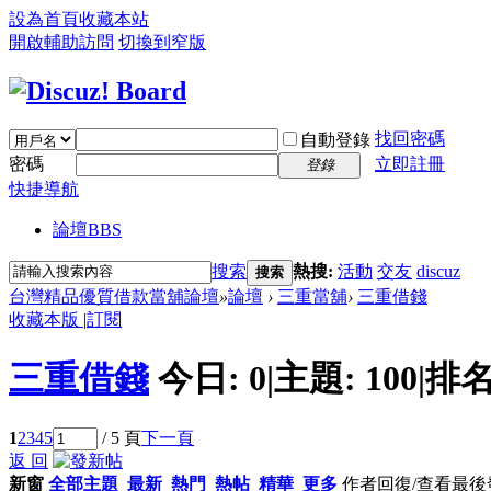
設為首頁
收藏本站
開啟輔助訪問
切換到窄版
找回密碼
自動登錄
密碼
立即註冊
登錄
快捷導航
論壇
BBS
搜索
熱搜:
活動
交友
discuz
搜索
台灣精品優質借款當舖論壇
»
論壇
›
三重當舖
›
三重借錢
收藏本版
|
訂閱
三重借錢
今日:
0
|
主題:
100
|
排名
1
2
3
4
5
/ 5 頁
下一頁
返 回
新窗
全部主題
最新
熱門
熱帖
精華
更多
作者
回復/查看
最後