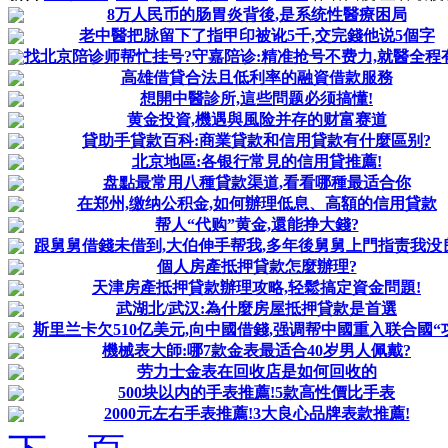
8万人民币的肠胃炎背後,是系统性醫療困局
老中醫把脉留下了指甲印被讹5千,交完錢他说5個字
找北京陪诊师帮忙挂号?守嘉陪诊:精准抢号不费力,就醫全程
高雄借貸合法且低利率的融資借款服務
想開中醫診所,這些問题必须搞懂!
黄金投資,機遇與風险并存的财富赛道
貸助手貸款百科:商業貸款和信用貸款有什麼區别?
北京地區:各银行常見的信用貸推薦!
盘點最常用八種貸款渠道,看看哪種最适合你
在郑州,缴纳公积金,如何辦理低息、高額的信用貸款
帮人“代购”黄金,還能挣大錢?
跟舅舅借錢未借到,大伯伸手帮我,多年後舅舅上門指责我没
個人房產抵押貸款怎麼辦理?
天津房產抵押貸款辦理攻略,轻鬆搞定資金問題!
武湖北/武汉:為什麼房屋抵押貸款是首選
斯里兰卡欠510亿美元,向中國借錢,强调帮中國重入联合國“
機械表大師:哪7款金表最适合40岁男人佩戴?
劳力士金表在回收店是如何回收的
500块以内的手表推薦!5款高性價比手表
2000元左右手表推薦!3大良心品牌表款推薦!