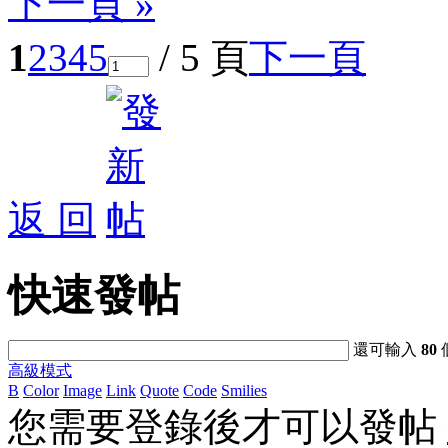
下一頁 »
1
2
3
4
5
/ 5 頁
下一頁
返 回
快速發帖
還可輸入
80
高級模式
B
Color
Image
Link
Quote
Code
Smilies
您需要登錄後才可以發帖